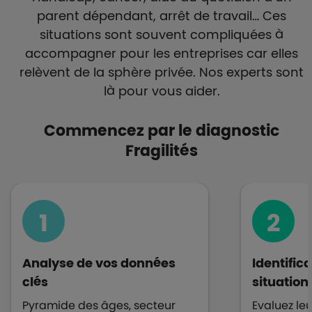
parent dépendant, arrêt de travail… Ces
situations sont souvent compliquées à
accompagner pour les entreprises car elles
relèvent de la sphère privée. Nos experts sont
là pour vous aider.
Commencez par le diagnostic
Fragilités
1
2
Analyse de vos données
Identific
clés
situations
Pyramide des âges, secteur
Evaluez le