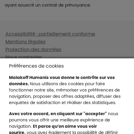
ayant souscrit un contrat de prévoyance.
Liens en bas de page
Accessibilité : partiellement conforme
Mentions légales
Protection des données
Nous contacter
Plan du site
Préférences de cookies
Gestion des cookies
Malakoff Humanis vous donne le contrôle sur vos
données.
Nous utilisons des cookies pour faire
fonctionner notre site, mémoriser vos préférences de
navigation, proposer des offres adaptées, diffuser des
Malakoff Humanis sur X (no
enquêtes de satisfaction et réaliser des statistiques.
Malakoff Humanis sur Facebook (nouvel
Malakoff Humanis sur YouTube (no
Malakoff Humanis sur 
Avec votre accord, en cliquant sur "accepter"
nous
Footer autres sites
pourrons vous offrir une meilleure expérience de
Mutuelle santé, prévoyance, épargne, retraite, 
navigation.
Et parce qu’on aime vous voir
Malakoff Humanis à vos côtés.
sourire,
vous avez également la possibilité de définir