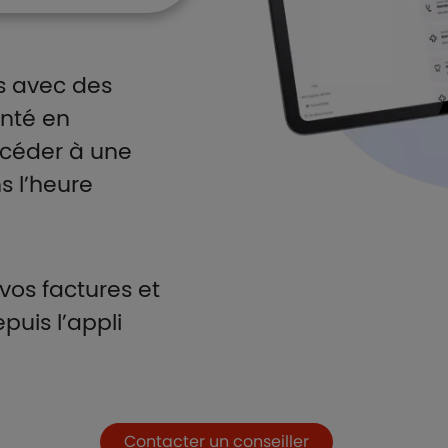
s avec des
anté en
ccéder à une
s l’heure
vos factures et
uis l’appli
Contacter un conseiller