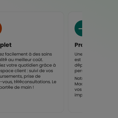
plet
Pro
z facilement à des soins
Une assistance en c
lité au meilleur coût.
est intégrée afin de c
fiez votre quotidien grâce à
déplacements profes
space client : suivi de vos
personnels.
rsements, prise de
Notre mutuelle, éligib
-vous, téléconsultations. Le
Madelin, vous perme
 portée de main !
vos cotisations des 
imposables.