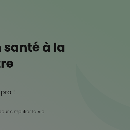
ccueil
 santé à la
tre
e
 pro !
ur simplifier la vie