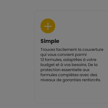
Simple
as de voyage
Trouvez facilement la couverture
ouvrir les
qui vous convient parmi
sionnel et
13 formules, adaptées à votre
budget et à vos besoins. De la
protection essentielle aux
e à la loi
formules complètes avec des
t de déduire
niveaux de garanties renforcés.
os revenus