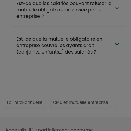
Est-ce que les salariés peuvent refuser la
mutuelle obligatoire proposée par leur
entreprise ?
Est-ce que la mutuelle obligatoire en
entreprise couvre les ayants droit
(conjoints, enfants...) des salariés ?
FAQ
Loi infra-annuelle
CMU et mutuelle entreprise
Justif
Liens en bas de page
Accessibilité : partiellement conforme