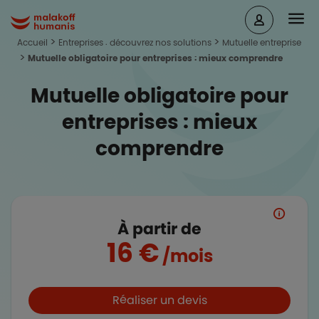
Aller au contenu principal
Head
Malakoff Humanis Accueil
Accueil
Entreprises : découvrez nos solutions
Mutuelle entreprise
Mutuelle obligatoire pour entreprises : mieux comprendre
Mutuelle obligatoire pour
entreprises : mieux
comprendre
À partir de
16 €
/mois
Boutons et liens
Réaliser un devis