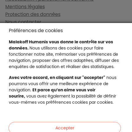
Mentions légales
Protection des données
Nous contacter
Plan du site
Préférences de cookies
Gestion des cookies
Malakoff Humanis vous donne le contrôle sur vos
données.
Nous utilisons des cookies pour faire
fonctionner notre site, mémoriser vos préférences de
navigation, proposer des offres adaptées, diffuser des
Malakoff Humanis sur X (no
enquêtes de satisfaction et réaliser des statistiques.
Malakoff Humanis sur Facebook (nouvel
Malakoff Humanis sur YouTube (no
Malakoff Humanis sur 
Avec votre accord, en cliquant sur "accepter"
nous
Footer autres sites
pourrons vous offrir une meilleure expérience de
Mutuelle santé, prévoyance, épargne, retraite, 
navigation.
Et parce qu’on aime vous voir
Malakoff Humanis à vos côtés.
sourire,
vous avez également la possibilité de définir
vous-mêmes vos préférences cookies par cookies.
Liens en bas de page
Particuliers
Accepter
Entreprises