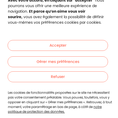
Avec votre accord, en cliquant sur "accepter"
nous
pourrons vous offrir une meilleure expérience de
navigation.
Et parce qu’on aime vous voir
Malakoff Humanis sur X (no
sourire,
vous avez également la possibilité de définir
Malakoff Humanis sur Facebook (nouvel
Malakoff Humanis sur YouTube (no
Malakoff Humanis sur 
vous-mêmes vos préférences cookies par cookies.
Footer autres sites
Mutuelle santé, prévoyance, épargne, retraite, 
Malakoff Humanis à vos côtés.
Accepter
Liens en bas de page
Particuliers
Gérer mes préférences
Entreprises
Refuser
Indépendants
Les cookies de fonctionnalités proposées sur le site ne nécessitent
pas votre consentement préalable. Vous pouvez, toutefois, vous y
opposer en cliquant sur « Gérer mes préférences ». Retrouvez, à tout
Footer autres liens
Autres
moment, votre paramétrage en bas de page, à côté de
notre
politique de protection des données.