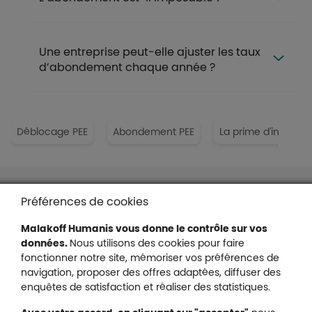
Une entreprise peut-elle ajuster les taux
d’abondement chaque année ?
Déblocage PEE
Abondement PEE
La prime d'intéres
Liens en bas de page
Accessibilité : partiellement conforme
Préférences de cookies
Mentions légales
Malakoff Humanis vous donne le contrôle sur vos
Protection des données
données.
Nous utilisons des cookies pour faire
Nous contacter
fonctionner notre site, mémoriser vos préférences de
Plan du site
navigation, proposer des offres adaptées, diffuser des
Gestion des cookies
enquêtes de satisfaction et réaliser des statistiques.