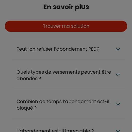
Titre
En savoir plus
Boutons
Boutons et liens
Trouver ma solution
FAQ
Peut-on refuser l’abondement PEE ?
Quels types de versements peuvent être
abondés ?
Combien de temps l’abondement est-il
bloqué ?
L’abondement est-il imposable ?