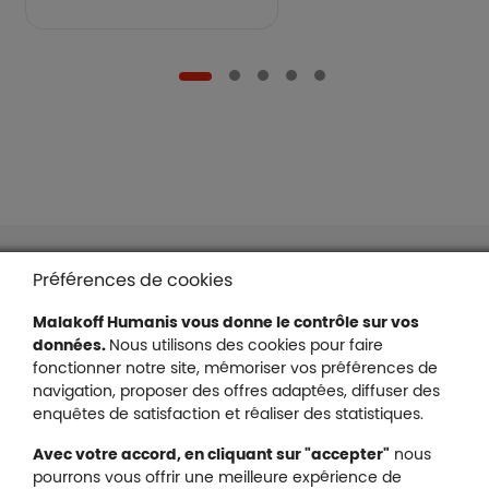
Liens en bas de page
Accessibilité : partiellement conforme
Préférences de cookies
Mentions légales
Malakoff Humanis vous donne le contrôle sur vos
Protection des données
données.
Nous utilisons des cookies pour faire
Nous contacter
fonctionner notre site, mémoriser vos préférences de
Plan du site
navigation, proposer des offres adaptées, diffuser des
Gestion des cookies
enquêtes de satisfaction et réaliser des statistiques.
Avec votre accord, en cliquant sur "accepter"
nous
pourrons vous offrir une meilleure expérience de