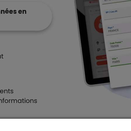
nnées en
at
ents
informations