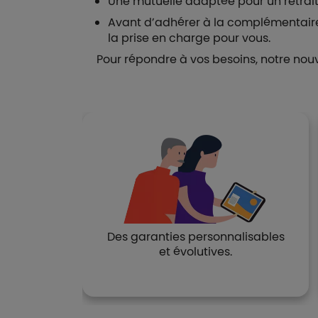
Une mutuelle adaptée pour un retrait
Avant d’adhérer à la complémentaire sa
la prise en charge pour vous.
Pour répondre à vos besoins, notre nouv
en cas
Des garanties personnalisables
ance à
et évolutives.
s…).