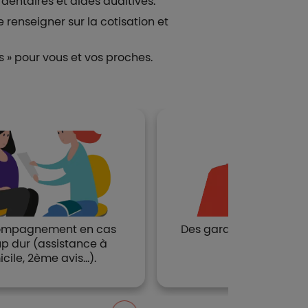
entaires et aides auditives.
 renseigner sur la cotisation et
s » pour vous et vos proches.
ompagnement en cas
Des garanties personna
p dur (assistance à
et évolutives.
cile, 2ème avis…).