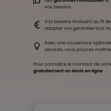
des
garanties modulables
et
vos besoins.
Vos besoins évoluent au fil 
adapter vos garanties tout au
Avec une couverture optimal
services, vous pourrez maîtris
Pour connaître le montant de votre
gratuitement un devis en ligne
Liste de contenus
Types de paragraphes