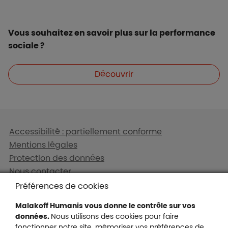
Vous souhaitez en savoir plus sur la performance
sociale ?
Boutons et liens
Découvrir
Liens en bas de page
Accessibilité : partiellement conforme
Mentions légales
Protection des données
Nous contacter
Plan du site
Préférences de cookies
Gestion des cookies
Malakoff Humanis vous donne le contrôle sur vos
données.
Nous utilisons des cookies pour faire
fonctionner notre site, mémoriser vos préférences de