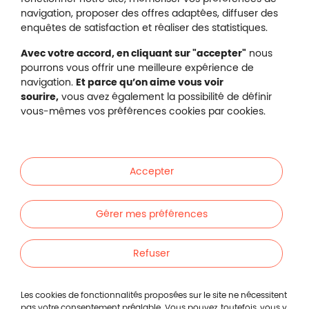
navigation, proposer des offres adaptées, diffuser des
Malakoff Humanis sur X (no
enquêtes de satisfaction et réaliser des statistiques.
Malakoff Humanis sur Facebook (nouvel
Malakoff Humanis sur YouTube (no
Malakoff Humanis sur 
Avec votre accord, en cliquant sur "accepter"
nous
Footer autres sites
pourrons vous offrir une meilleure expérience de
Mutuelle santé, prévoyance, épargne, retraite, 
navigation.
Et parce qu’on aime vous voir
Malakoff Humanis à vos côtés.
sourire,
vous avez également la possibilité de définir
vous-mêmes vos préférences cookies par cookies.
Liens en bas de page
Particuliers
Accepter
Entreprises
Gérer mes préférences
Indépendants
Refuser
Footer autres liens
Autres
Footer min
Mentions légales
Les cookies de fonctionnalités proposées sur le site ne nécessitent
pas votre consentement préalable. Vous pouvez, toutefois, vous y