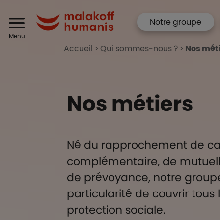
Aller au contenu principal
Menu corpo
Header
Notre groupe
Malakoff Humanis
Menu
Accueil
Qui sommes-nous ?
Nos mét
Nos métiers
Né du rapprochement de cai
complémentaire, de mutuelles
de prévoyance, notre group
particularité de couvrir tou
protection sociale.