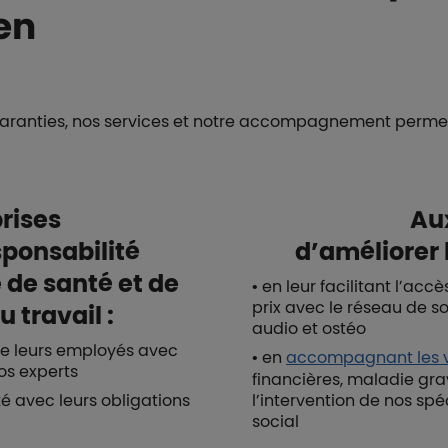
en
aranties, nos services et notre accompagnement permet
rises
Au
sponsabilité
d’améliorer l
 de santé et de
• en leur facilitant l’acc
prix avec le réseau de so
u travail :
audio et ostéo
de leurs employés avec
• en
accompagnant les vu
nos experts
financières, maladie gr
té avec leurs obligations
l’intervention de nos s
social