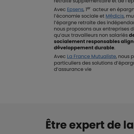
retraite supplémentaire et de l’ép
er
Avec
Epsens
, 1
acteur en épargne
l’économie sociale et
Médicis
, mu
l’épargne retraite des indépendan
nous proposons aux entreprises de 
qu’aux travailleurs non salariés
d
socialement responsables aligné
développement durable
.
Avec
La France Mutualiste
, nous 
particuliers des solutions d’éparg
d’assurance vie
Être expert de l