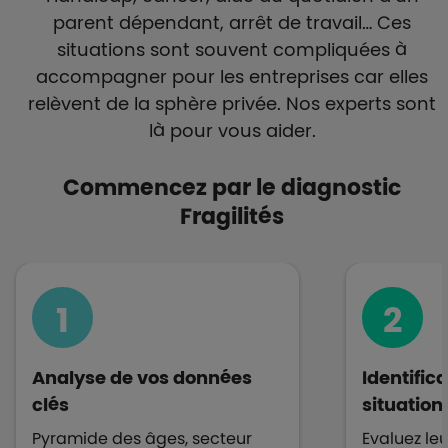
parent dépendant, arrêt de travail… Ces
situations sont souvent compliquées à
accompagner pour les entreprises car elles
relèvent de la sphère privée. Nos experts sont
là pour vous aider.
Commencez par le diagnostic
Fragilités
1
2
Analyse de vos données
Identific
clés
situations
Pyramide des âges, secteur
Evaluez le