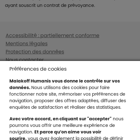
ayant souscrit un contrat de prévoyance.
Liens en bas de page
Accessibilité : partiellement conforme
Mentions légales
Protection des données
Nous contacter
Plan du site
Préférences de cookies
Gestion des cookies
Malakoff Humanis vous donne le contrôle sur vos
données.
Nous utilisons des cookies pour faire
fonctionner notre site, mémoriser vos préférences de
navigation, proposer des offres adaptées, diffuser des
Malakoff Humanis sur X (no
enquêtes de satisfaction et réaliser des statistiques.
Malakoff Humanis sur Facebook (nouvel
Malakoff Humanis sur YouTube (no
Malakoff Humanis sur 
Avec votre accord, en cliquant sur "accepter"
nous
Footer autres sites
pourrons vous offrir une meilleure expérience de
Mutuelle santé, prévoyance, épargne, retraite, 
navigation.
Et parce qu’on aime vous voir
Malakoff Humanis à vos côtés.
sourire,
vous avez également la possibilité de définir