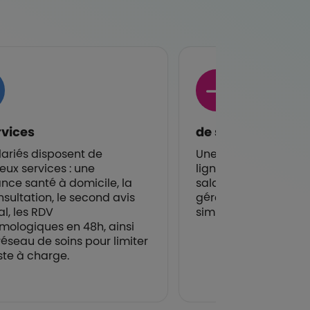
rvices
de simplicité
lariés disposent de
Une fois votre espace
ux services : une
ligne créé, vous affili
ance santé à domicile, la
salariés en quelques 
nsultation, le second avis
gérez votre contrat 
l, les RDV
simplicité !
mologiques en 48h, ainsi
réseau de soins pour limiter
ste à charge.