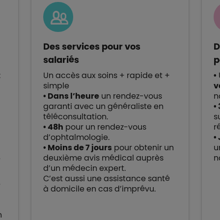
Des services pour vos
D
salariés
p
:
Un accès aux soins + rapide et +
•
simple
v
• Dans l’heure
un rendez-vous
n
garanti avec un généraliste en
•
téléconsultation.
s
• 48h
pour un rendez-vous
r
d’ophtalmologie.
•
• Moins de 7 jours
pour obtenir un
u
deuxième avis médical auprès
n
e
d’un médecin expert.
C’est aussi une assistance santé
e
à domicile en cas d’imprévu.
n