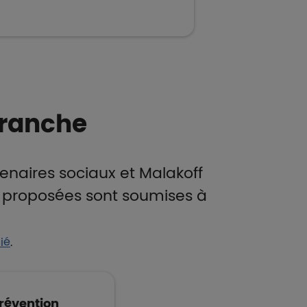
branche
enaires sociaux et Malakoff
es proposées sont soumises à
dié
.
prévention