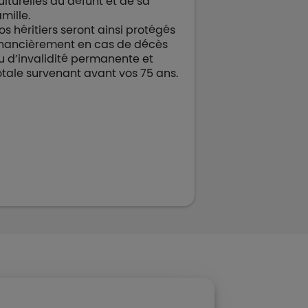
ulturelles du défunt et de sa
amille.
os héritiers seront ainsi protégés
inancièrement en cas de décès
u d’invalidité permanente et
otale survenant avant vos 75 ans.