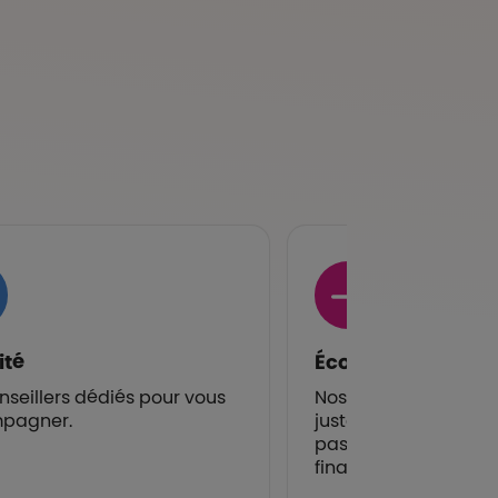
ité
Économique
nseillers dédiés pour vous
Nos tarifs sont calcu
pagner.
juste pour vous perm
pas faire supporter 
financière à votre fam