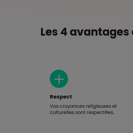
Les 4 avantages d
Respect
és au plus
Vos croyances religieuses et
ettre de ne
culturelles sont respectées.
de charge
ille.