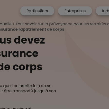
menu hp
Particuliers
Entreprises
Ind
 Accueil
duelle
Tout savoir sur la prévoyance pour les retraités o
'assurance rapatriement de corps
ous devez
ssurance
de corps
u que l’on habite loin de sa
oir être transporté jusqu’à son
uscrire un contrat