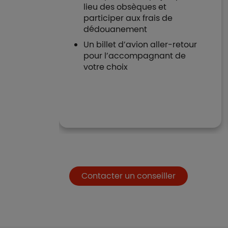
lieu des obsèques et
ur deux
participer aux frais de
dédouanement
assister
Un billet d’avion aller-retour
, de la
pour l’accompagnant de
al de
votre choix
t
e
Boutons et liens
Contacter un conseiller