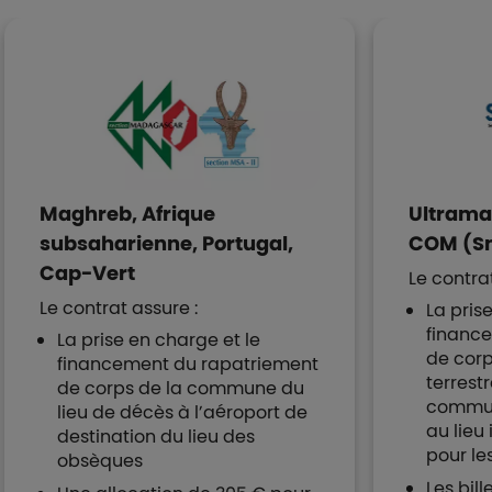
Maghreb, Afrique
Ultrama
subsaharienne, Portugal,
COM (Sm
Cap-Vert
Le contrat
Le contrat assure :
La pris
financ
La prise en charge et le
de corp
financement du rapatriement
terrestr
de corps de la commune du
commun
lieu de décès à l’aéroport de
au lieu
destination du lieu des
pour le
obsèques
Les bil