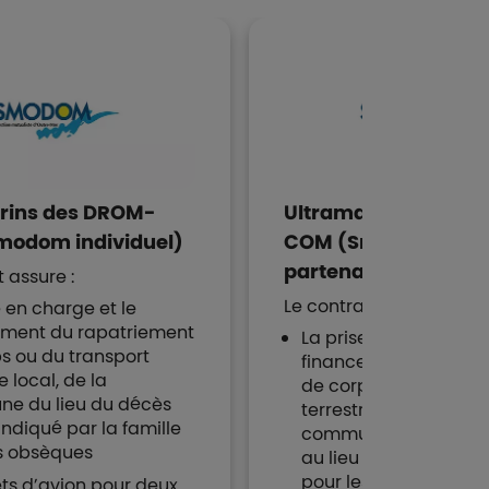
rins des DROM-
Ultramarins des DR
odom individuel)
COM (Smodom
partenaires)
 assure :
Le contrat assure :
e en charge et le
ement du rapatriement
La prise en charge et 
s ou du transport
financement du rapa
e local, de la
de corps ou du trans
e du lieu du décès
terrestre local, de la
 indiqué par la famille
commune du lieu du 
s obsèques
au lieu indiqué par la
pour les obsèques
lets d’avion pour deux