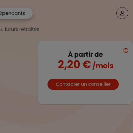
épendants
u futurs retraités
À partir de
2,20 €
/mois
Boutons et liens
Contacter un conseiller