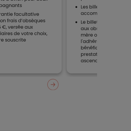
pagnants
Les billets d'avion po
accompagnants
antie facultative
ion frais d’obsèques
Le billet d’avion pour 
5 €, versée aux
aux obsèques du père
iaires de votre choix,
mère ou du tuteur lég
re souscrite
l'adhérent. Le conjoin
bénéficie de la mêm
prestation pour ses
ascendants