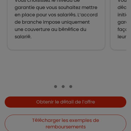
Vous choisissez le niveau de
Vous 
garantie que vous souhaitez mettre
décid
en place pour vos salariés. L’accord
initi
de branche impose uniquement
garan
une couverture au bénéfice du
façon
salarié.
leurs 
Boutons et liens
Obtenir le détail de l’offre
Télécharger les exemples de
remboursements