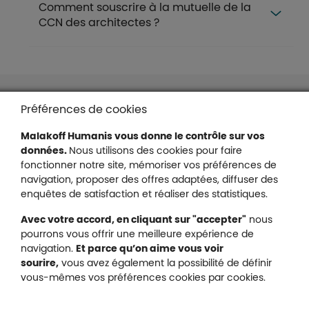
Comment souscrire à la mutuelle de la
CCN des architectes ?
Liens en bas de page
Accessibilité : partiellement conforme
Préférences de cookies
Mentions légales
Malakoff Humanis vous donne le contrôle sur vos
Protection des données
données.
Nous utilisons des cookies pour faire
Nous contacter
fonctionner notre site, mémoriser vos préférences de
Plan du site
navigation, proposer des offres adaptées, diffuser des
Gestion des cookies
enquêtes de satisfaction et réaliser des statistiques.
Avec votre accord, en cliquant sur "accepter"
nous
pourrons vous offrir une meilleure expérience de
navigation.
Et parce qu’on aime vous voir
Malakoff Humanis sur X (no
sourire,
vous avez également la possibilité de définir
Malakoff Humanis sur Facebook (nouvel
Malakoff Humanis sur YouTube (no
Malakoff Humanis sur 
vous-mêmes vos préférences cookies par cookies.
Footer autres sites