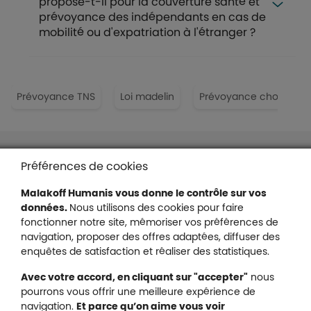
propose-t-il pour la couverture santé et
prévoyance des indépendants en cas de
mobilité ou d'expatriation à l'étranger ?
Prévoyance TNS
Loi madelin
Prévoyance chocolatie
Liens en bas de page
Accessibilité : partiellement conforme
Préférences de cookies
Mentions légales
Malakoff Humanis vous donne le contrôle sur vos
Protection des données
données.
Nous utilisons des cookies pour faire
Nous contacter
fonctionner notre site, mémoriser vos préférences de
Plan du site
navigation, proposer des offres adaptées, diffuser des
Gestion des cookies
enquêtes de satisfaction et réaliser des statistiques.
Avec votre accord, en cliquant sur "accepter"
nous
pourrons vous offrir une meilleure expérience de
navigation.
Et parce qu’on aime vous voir
Malakoff Humanis sur X (no