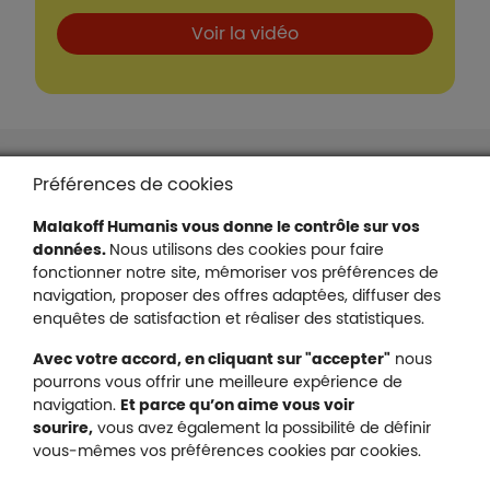
Boutons et liens
Voir la vidéo
Liens en bas de page
Accessibilité : partiellement conforme
Préférences de cookies
Mentions légales
Malakoff Humanis vous donne le contrôle sur vos
Protection des données
données.
Nous utilisons des cookies pour faire
Nous contacter
fonctionner notre site, mémoriser vos préférences de
Plan du site
navigation, proposer des offres adaptées, diffuser des
enquêtes de satisfaction et réaliser des statistiques.
Gestion des cookies
Avec votre accord, en cliquant sur "accepter"
nous
pourrons vous offrir une meilleure expérience de
navigation.
Et parce qu’on aime vous voir
Malakoff Humanis sur X (no
sourire,
vous avez également la possibilité de définir
Malakoff Humanis sur Facebook (nouvel
Malakoff Humanis sur YouTube (no
Malakoff Humanis sur 
vous-mêmes vos préférences cookies par cookies.
Footer autres sites