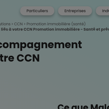
menu hp
Particuliers
Entreprises
Ind
 Accueil
utions
CCN
Promotion immobilière (santé)
liés à votre CCN Promotion immobilière - Santé et pr
accompagnement
otre CCN
Ce que Mal