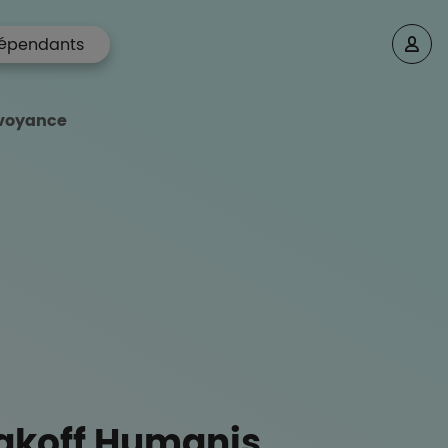
épendants
évoyance
akoff Humanis