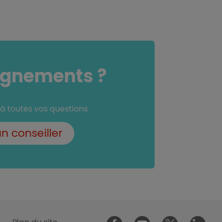
ignements ?
 à toutes vos questions
n conseiller
Malakoff Humani