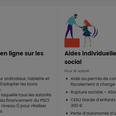
n ligne sur les
Aides individue
social
Pour le salarié
r ordinateur, tablette et
Aide au permis de con
d'adopter les bons
fiscalement à charge 
e.
Rupture sociale – All
 laquelle tous les salariés
CESU Garde d’enfants
 du financement du PSC1
300 €
 niveau 1) pour réaliser
s.
Perte d’autonomie d’