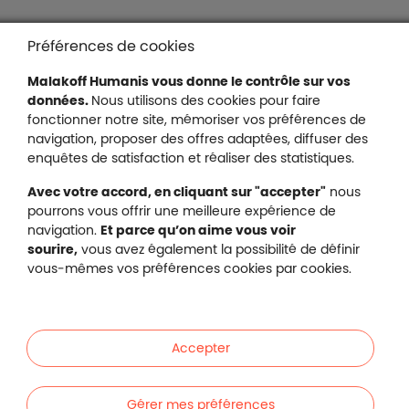
Liens en bas de page
Accessibilité : partiellement conforme
Préférences de cookies
Mentions légales
Malakoff Humanis vous donne le contrôle sur vos
Protection des données
données.
Nous utilisons des cookies pour faire
Nous contacter
fonctionner notre site, mémoriser vos préférences de
Plan du site
navigation, proposer des offres adaptées, diffuser des
Gestion des cookies
enquêtes de satisfaction et réaliser des statistiques.
Avec votre accord, en cliquant sur "accepter"
nous
pourrons vous offrir une meilleure expérience de
navigation.
Et parce qu’on aime vous voir
Malakoff Humanis sur X (no
sourire,
vous avez également la possibilité de définir
Malakoff Humanis sur Facebook (nouvel
Malakoff Humanis sur YouTube (no
Malakoff Humanis sur 
vous-mêmes vos préférences cookies par cookies.
Footer autres sites
Mutuelle santé, prévoyance, épargne, retraite, 
Malakoff Humanis à vos côtés.
Accepter
Liens en bas de page
Particuliers
Gérer mes préférences