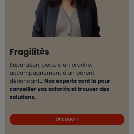
Fragilités
Séparation, perte d’un proche,
accompagnement d’un parent
T
s
dépendant…
Nos experts sont là pour
h
conseiller vos salariés et trouver des
c
solutions.
r
Boutons et liens
Découvrir
B