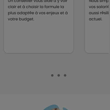
Un conseiller vous aide à y voir
Nous simpli
clair et à choisir la formule la
vos salari
plus adaptée à vos enjeux et à
aussi résil
votre budget.
actuel.