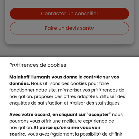
Boutons et liens
Contacter un conseiller
Faire un devis santé
Liens en bas de page
Accessibilité : partiellement conforme
Préférences de cookies
Mentions légales
Malakoff Humanis vous donne le contrôle sur vos
Protection des données
données.
Nous utilisons des cookies pour faire
Nous contacter
fonctionner notre site, mémoriser vos préférences de
Plan du site
navigation, proposer des offres adaptées, diffuser des
Gestion des cookies
enquêtes de satisfaction et réaliser des statistiques.
Avec votre accord, en cliquant sur "accepter"
nous
pourrons vous offrir une meilleure expérience de
navigation.
Et parce qu’on aime vous voir
Malakoff Humanis sur X (no
sourire,
vous avez également la possibilité de définir
Malakoff Humanis sur Facebook (nouvel
Malakoff Humanis sur YouTube (no
Malakoff Humanis sur 