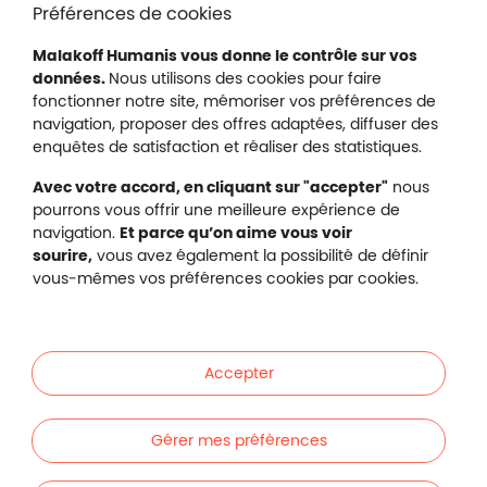
Liens en bas de page
Accessibilité : partiellement conforme
Préférences de cookies
Mentions légales
Malakoff Humanis vous donne le contrôle sur vos
Protection des données
données.
Nous utilisons des cookies pour faire
Nous contacter
fonctionner notre site, mémoriser vos préférences de
Plan du site
navigation, proposer des offres adaptées, diffuser des
Gestion des cookies
enquêtes de satisfaction et réaliser des statistiques.
Avec votre accord, en cliquant sur "accepter"
nous
pourrons vous offrir une meilleure expérience de
navigation.
Et parce qu’on aime vous voir
Malakoff Humanis sur X (no
sourire,
vous avez également la possibilité de définir
Malakoff Humanis sur Facebook (nouvel
Malakoff Humanis sur YouTube (no
Malakoff Humanis sur 
vous-mêmes vos préférences cookies par cookies.
Footer autres sites
Mutuelle santé, prévoyance, épargne, retraite, 
Malakoff Humanis à vos côtés.
Accepter
Liens en bas de page
Particuliers
Gérer mes préférences