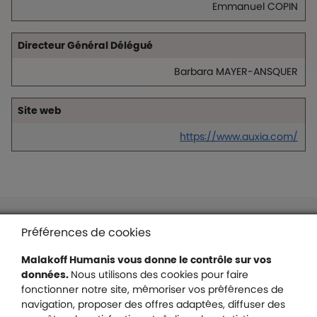
Emmanuel COPIN
Directeur Général Délégué
Barbara MAYER-ANSQUER
Site web
https://www.auxia.com/
Liens en bas de page
Accessibilité : partiellement conforme
Préférences de cookies
Mentions légales
Malakoff Humanis vous donne le contrôle sur vos
Protection des données
données.
Nous utilisons des cookies pour faire
Nous contacter
fonctionner notre site, mémoriser vos préférences de
Plan du site
navigation, proposer des offres adaptées, diffuser des