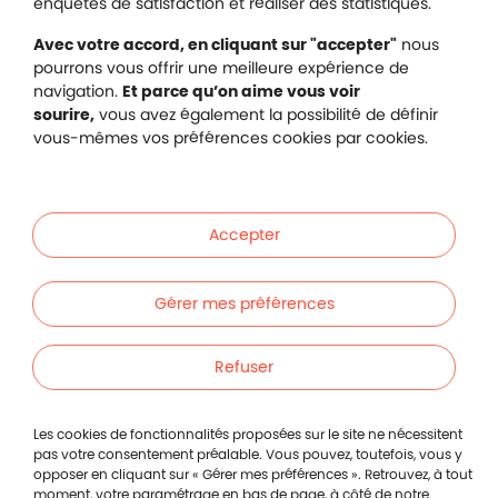
Gestion des cookies
enquêtes de satisfaction et réaliser des statistiques.
Avec votre accord, en cliquant sur "accepter"
nous
pourrons vous offrir une meilleure expérience de
navigation.
Et parce qu’on aime vous voir
Malakoff Humanis sur X (no
sourire,
vous avez également la possibilité de définir
Malakoff Humanis sur Facebook (nouvel
Malakoff Humanis sur YouTube (no
Malakoff Humanis sur 
vous-mêmes vos préférences cookies par cookies.
Footer autres sites
Mutuelle santé, prévoyance, épargne, retraite, 
Malakoff Humanis à vos côtés.
Accepter
Liens en bas de page
Particuliers
Gérer mes préférences
Entreprises
Refuser
Indépendants
Les cookies de fonctionnalités proposées sur le site ne nécessitent
pas votre consentement préalable. Vous pouvez, toutefois, vous y
opposer en cliquant sur « Gérer mes préférences ». Retrouvez, à tout
Footer autres liens
Autres
moment, votre paramétrage en bas de page, à côté de
notre