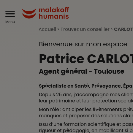
Aller au contenu principal
Header
Malakoff Humanis
Menu
Accueil
Trouvez un conseiller
CARLO
Bienvenue sur mon espace
Patrice
CARLO
Agent général - Toulouse
Spécialiste en Santé, Prévoyance, Épa
Depuis 25 ans, j’accompagne mes client
leur patrimoine et leur protection sociale
Mon rôle : anticiper les événements prévis
manques et proposer des solutions clai
Issu d’une formation scientifique et pas
rigueur et pédagogie, en mobilisant si 