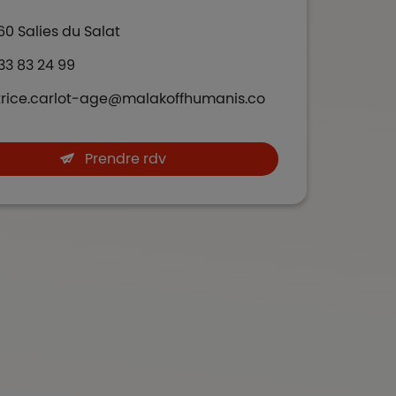
60
Salies du Salat
33 83 24 99
rice.carlot-age@malakoffhumanis.co
Prendre rdv