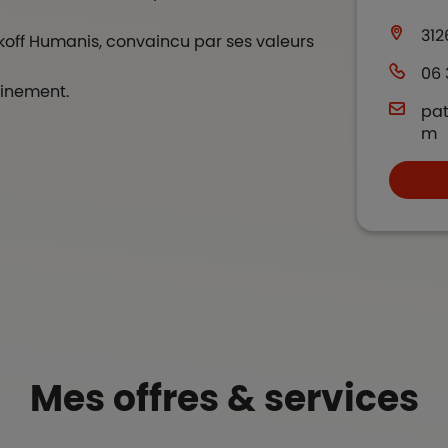
312
lakoff Humanis, convaincu par ses valeurs
06 
ainement.
pat
m
Mes offres & services