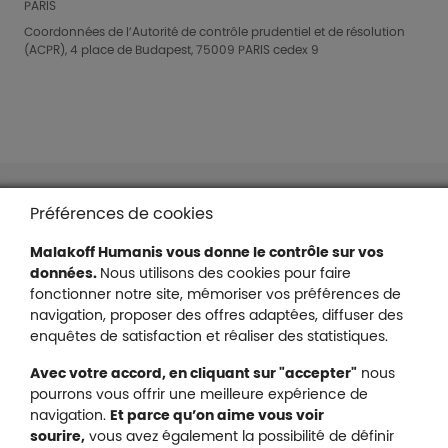
PARIS
Coordonnées de l’Autorité de contrôle prudentiel et de résolution
(ACPR), 4 place de Budapest, 75009 PARIS cedex 9
Liens en bas de page
Accessibilité : partiellement conforme
Préférences de cookies
Mentions légales
Malakoff Humanis vous donne le contrôle sur vos
Protection des données
données.
Nous utilisons des cookies pour faire
Nous contacter
fonctionner notre site, mémoriser vos préférences de
Plan du site
navigation, proposer des offres adaptées, diffuser des
Gestion des cookies
enquêtes de satisfaction et réaliser des statistiques.
Avec votre accord, en cliquant sur "accepter"
nous
pourrons vous offrir une meilleure expérience de
navigation.
Et parce qu’on aime vous voir
Malakoff Humanis sur X (no
sourire,
vous avez également la possibilité de définir