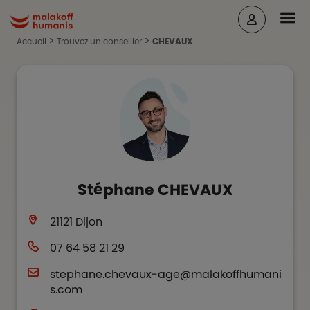
Aller au contenu principal
Head
Malakoff Humanis Accueil
Accueil
Trouvez un conseiller
CHEVAUX
Stéphane
CHEVAUX
21121
Dijon
07 64 58 21 29
stephane.chevaux-age@malakoffhumani
s.com