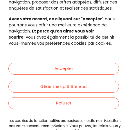
Plan du site
navigation, proposer des offres adaptées, diffuser des
Gestion des cookies
enquêtes de satisfaction et réaliser des statistiques.
Avec votre accord, en cliquant sur "accepter"
nous
pourrons vous offrir une meilleure expérience de
navigation.
Et parce qu’on aime vous voir
Malakoff Humanis sur X (no
sourire,
vous avez également la possibilité de définir
Malakoff Humanis sur Facebook (nouvel
Malakoff Humanis sur YouTube (no
Malakoff Humanis sur 
vous-mêmes vos préférences cookies par cookies.
Footer autres sites
Mutuelle santé, prévoyance, épargne, retraite, 
Malakoff Humanis à vos côtés.
Accepter
Liens en bas de page
Particuliers
Gérer mes préférences
Entreprises
Refuser
Indépendants
Les cookies de fonctionnalités proposées sur le site ne nécessitent
pas votre consentement préalable. Vous pouvez, toutefois, vous y