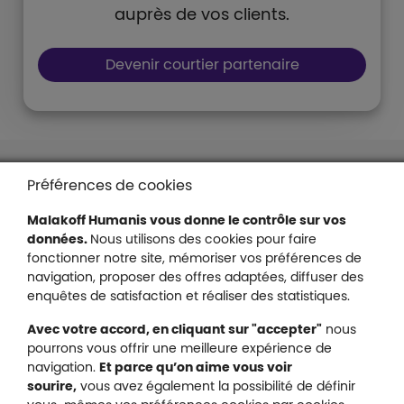
auprès de vos clients.
Boutons et liens
Devenir courtier partenaire
Liens en bas de page
Accessibilité : partiellement conforme
Préférences de cookies
Mentions légales
Malakoff Humanis vous donne le contrôle sur vos
Protection des données
données.
Nous utilisons des cookies pour faire
Nous contacter
fonctionner notre site, mémoriser vos préférences de
Plan du site
navigation, proposer des offres adaptées, diffuser des
Gestion des cookies
enquêtes de satisfaction et réaliser des statistiques.
Avec votre accord, en cliquant sur "accepter"
nous
pourrons vous offrir une meilleure expérience de
navigation.
Et parce qu’on aime vous voir
Malakoff Humanis sur X (no
sourire,
vous avez également la possibilité de définir
Malakoff Humanis sur Facebook (nouvel
Malakoff Humanis sur YouTube (no
Malakoff Humanis sur 