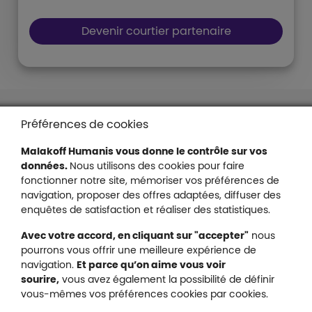
Boutons et liens
Devenir courtier partenaire
Liens en bas de page
Accessibilité : partiellement conforme
Préférences de cookies
Mentions légales
Malakoff Humanis vous donne le contrôle sur vos
Protection des données
données.
Nous utilisons des cookies pour faire
Nous contacter
fonctionner notre site, mémoriser vos préférences de
Plan du site
navigation, proposer des offres adaptées, diffuser des
Gestion des cookies
enquêtes de satisfaction et réaliser des statistiques.
Avec votre accord, en cliquant sur "accepter"
nous
pourrons vous offrir une meilleure expérience de
navigation.
Et parce qu’on aime vous voir
Malakoff Humanis sur X (no
sourire,
vous avez également la possibilité de définir
Malakoff Humanis sur Facebook (nouvel
Malakoff Humanis sur YouTube (no
Malakoff Humanis sur 
vous-mêmes vos préférences cookies par cookies.