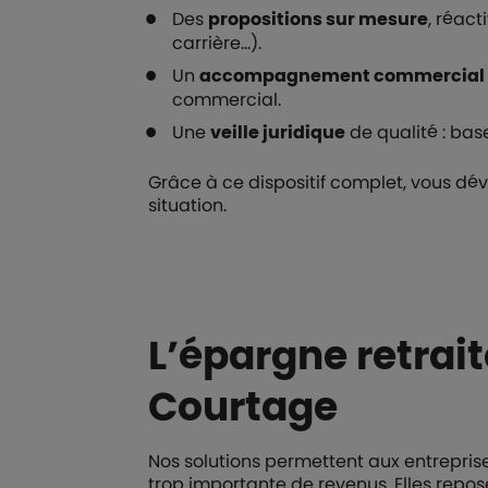
Des
propositions sur mesure
, réact
carrière…).
Un
accompagnement commercial
commercial.
Une
veille juridique
de qualité : bas
Grâce à ce dispositif complet, vous d
situation.
L’épargne retra
Courtage
Nos solutions permettent aux entreprises
trop importante de revenus. Elles repose