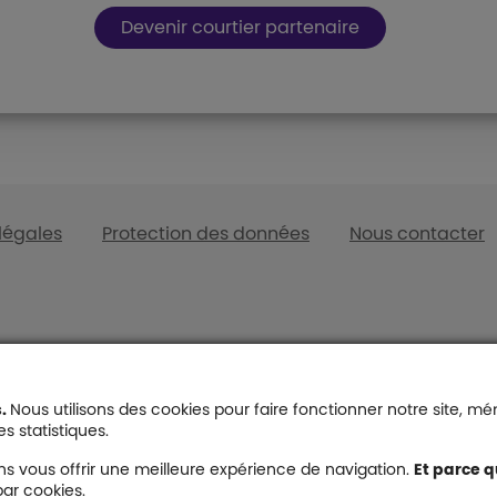
Boutons et liens
Devenir courtier partenaire
légales
Protection des données
Nous contacter
s de page
s
Entreprises
Indépendant
Mutuelle entreprise
Epargne indép
s.
Nous utilisons des cookies pour faire fonctionner notre site, m
nior
Mutuelle entreprise
Mutuelle indé
s statistiques.
obligatoire
r mutuelle
Prévoyance
s vous offrir une meilleure expérience de navigation.
Et parce q
Mutuelle PME
indépendant
ar cookies.