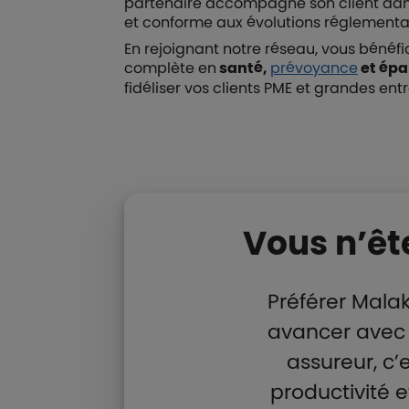
partenaire accompagne son client dans l
et conforme aux évolutions réglementai
En rejoignant notre réseau, vous bénéfi
complète en
santé,
prévoyance
et épa
fidéliser vos clients PME et grandes en
Liste de contenus
Types de paragraphes
Vous n’êt
Préférer Malak
avancer avec u
assureur, c’
productivité 