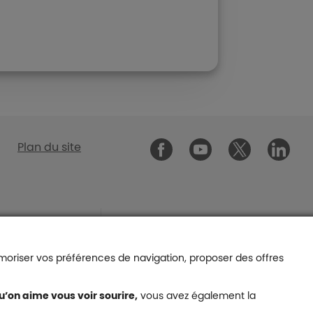
Malakoff Humani
Plan du site
Malakoff Humanis sur Faceboo
Malakoff Humanis sur 
Malakoff
Footer autres liens
s
Renoncer à un contrat
Faire une réclamation
endant
émoriser vos préférences de navigation, proposer des offres
Décryptages & Conseils
pendant
FAQ
u’on aime vous voir sourire,
vous avez également la
Rejoignez nous