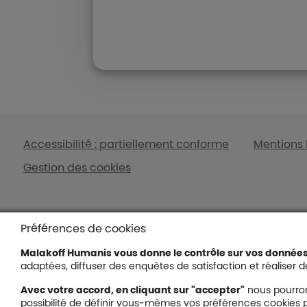
Liens en bas de page
Accessibilité : partiellement conforme
Mentions 
Gestion des cookies
Footer autres sites
Liens en ba
Mutuelle santé, prévoyance, 
Particulier
Préférences de cookies
épargne, retraite, Malakoff Humanis 
Mutuelle
à vos côtés.
Malakoff Humanis vous donne le contrôle sur vos donnée
Mutuelle se
adaptées, diffuser des enquêtes de satisfaction et réaliser de
Le groupe Malakoff Humanis
Comparateu
Avec votre accord, en cliquant sur "accepter"
nous pourron
Nos avis clients
senior
possibilité de définir vous-mêmes vos préférences cookies p