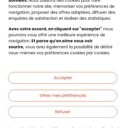
données.
Nous utilisons des cookies pour faire
Nous contacter
fonctionner notre site, mémoriser vos préférences de
Plan du site
navigation, proposer des offres adaptées, diffuser des
Gestion des cookies
enquêtes de satisfaction et réaliser des statistiques.
Avec votre accord, en cliquant sur "accepter"
nous
pourrons vous offrir une meilleure expérience de
navigation.
Et parce qu’on aime vous voir
Malakoff Humanis sur X (no
sourire,
vous avez également la possibilité de définir
Malakoff Humanis sur Facebook (nouvel
Malakoff Humanis sur YouTube (no
Malakoff Humanis sur 
vous-mêmes vos préférences cookies par cookies.
Footer autres sites
Mutuelle santé, prévoyance, épargne, retraite, 
Malakoff Humanis à vos côtés.
Accepter
Liens en bas de page
Particuliers
Gérer mes préférences
Entreprises
Refuser
Indépendants