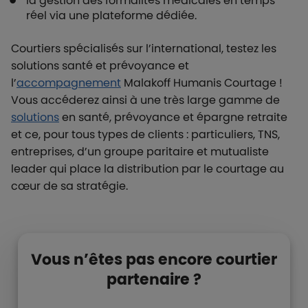
la gestion des formalités médicales en temps
réel via une plateforme dédiée.
Courtiers spécialisés sur l’international, testez les
solutions santé et prévoyance et
l’
accompagnement
Malakoff Humanis Courtage !
Vous accéderez ainsi à une très large gamme de
solutions
en santé, prévoyance et épargne retraite
et ce, pour tous types de clients : particuliers, TNS,
entreprises, d’un groupe paritaire et mutualiste
leader qui place la distribution par le courtage au
cœur de sa stratégie.
Liste de contenus
Types de paragraphes
Vous n’êtes pas encore courtier
partenaire ?