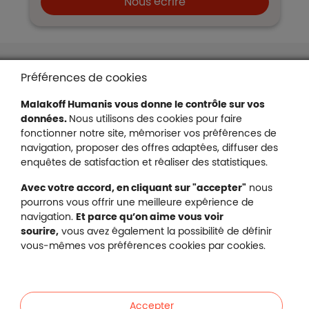
Nous écrire
Liens en bas de page
Accessibilité : partiellement conforme
Préférences de cookies
Mentions légales
Malakoff Humanis vous donne le contrôle sur vos
Protection des données
données.
Nous utilisons des cookies pour faire
Nous contacter
fonctionner notre site, mémoriser vos préférences de
Plan du site
navigation, proposer des offres adaptées, diffuser des
Gestion des cookies
enquêtes de satisfaction et réaliser des statistiques.
Avec votre accord, en cliquant sur "accepter"
nous
pourrons vous offrir une meilleure expérience de
navigation.
Et parce qu’on aime vous voir
Malakoff Humanis sur X (no
sourire,
vous avez également la possibilité de définir
Malakoff Humanis sur Facebook (nouvel
Malakoff Humanis sur YouTube (no
Malakoff Humanis sur 
vous-mêmes vos préférences cookies par cookies.
Footer autres sites
Mutuelle santé, prévoyance, épargne, retraite, 
Malakoff Humanis à vos côtés.
Accepter