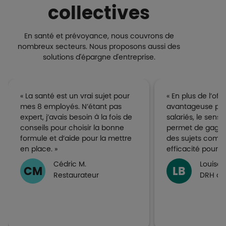
collectives
En santé et prévoyance, nous couvrons de
nombreux secteurs. Nous proposons aussi des
solutions d'épargne d'entreprise.
« La santé est un vrai sujet pour
« En plus de l’offr
mes 8 employés. N’étant pas
avantageuse pro
expert, j’avais besoin à la fois de
salariés, le sens 
conseils pour choisir la bonne
permet de gagner
formule et d’aide pour la mettre
des sujets compl
en place. »
efficacité pour n
Cédric M.
Louise 
CM
LB
Restaurateur
DRH de