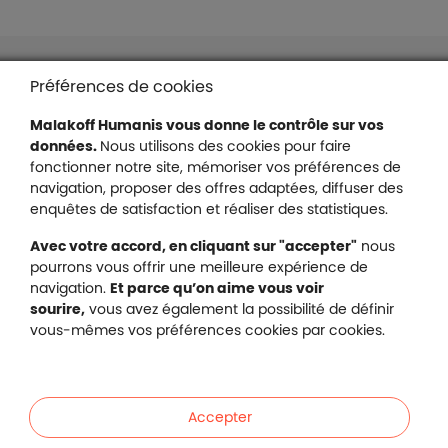
Liens en bas de page
Accessibilité : partiellement conforme
Préférences de cookies
Mentions légales
Malakoff Humanis vous donne le contrôle sur vos
Protection des données
données.
Nous utilisons des cookies pour faire
Nous contacter
fonctionner notre site, mémoriser vos préférences de
Plan du site
navigation, proposer des offres adaptées, diffuser des
enquêtes de satisfaction et réaliser des statistiques.
Gestion des cookies
Avec votre accord, en cliquant sur "accepter"
nous
pourrons vous offrir une meilleure expérience de
navigation.
Et parce qu’on aime vous voir
Malakoff Humanis sur X (no
sourire,
vous avez également la possibilité de définir
Malakoff Humanis sur Facebook (nouvel
Malakoff Humanis sur YouTube (no
Malakoff Humanis sur 
vous-mêmes vos préférences cookies par cookies.
Footer autres sites
Mutuelle santé, prévoyance, épargne, retraite, 
Malakoff Humanis à vos côtés.
Accepter