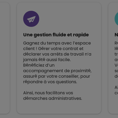
Une gestion fluide et rapide
N
Gagnez du temps avec l’espace
R
client ! Gérer votre contrat et
l
déclarer vos arrêts de travail n’a
t
jamais été aussi facile.
a
Bénéficiez d’un
V
accompagnement de proximité,
s
assuré par votre conseiller, pour
d
répondre à vos questions.
A
Ainsi, nous facilitons vos
c
démarches administratives.