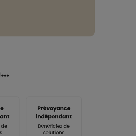
n…
le
Prévoyance
ant
indépendant
z de
Bénéficiez de
s
solutions