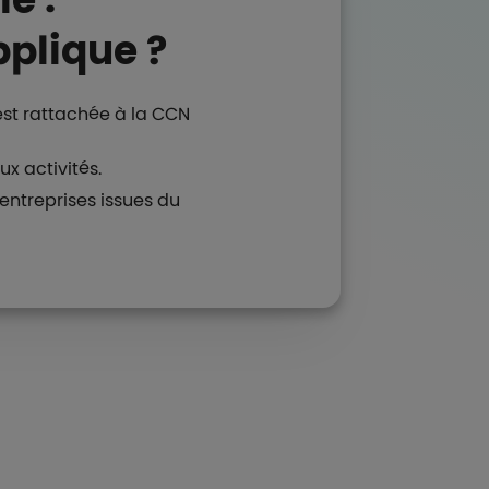
pplique ?
est rattachée à la CCN
x activités.
ntreprises issues du