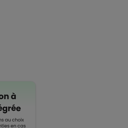
on à
égrée
ns au choix
ties en cas