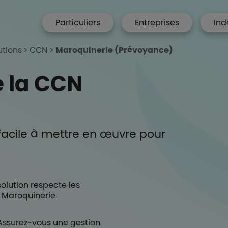
menu hp
Particuliers
Entreprises
Ind
 Accueil
utions
CCN
Maroquinerie (Prévoyance)
 la CCN
facile à mettre en œuvre pour
solution respecte les
 Maroquinerie.
Assurez-vous une gestion