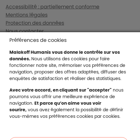
Liens en bas de page
Accessibilité : partiellement conforme
Mentions légales
Protection des données
Nous contacter
Plan du site
Préférences de cookies
Gestion des cookies
Malakoff Humanis vous donne le contrôle sur vos
données.
Nous utilisons des cookies pour faire
fonctionner notre site, mémoriser vos préférences de
navigation, proposer des offres adaptées, diffuser des
Malakoff Humanis sur X (no
enquêtes de satisfaction et réaliser des statistiques.
Malakoff Humanis sur Facebook (nouvel
Malakoff Humanis sur YouTube (no
Malakoff Humanis sur 
Avec votre accord, en cliquant sur "accepter"
nous
Footer autres sites
pourrons vous offrir une meilleure expérience de
Mutuelle santé, prévoyance, épargne, retraite, 
navigation.
Et parce qu’on aime vous voir
Malakoff Humanis à vos côtés.
sourire,
vous avez également la possibilité de définir
vous-mêmes vos préférences cookies par cookies.
Liens en bas de page
Particuliers