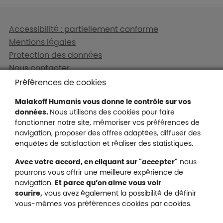
Liens en bas de page
Accessibilité : partiellement conforme
Mentions légales
Protection des données
Nous contacter
Plan du site
Préférences de cookies
Gestion des cookies
Malakoff Humanis vous donne le contrôle sur vos
données.
Nous utilisons des cookies pour faire
fonctionner notre site, mémoriser vos préférences de
navigation, proposer des offres adaptées, diffuser des
Malakoff Humanis sur X (no
enquêtes de satisfaction et réaliser des statistiques.
Malakoff Humanis sur Facebook (nouvel
Malakoff Humanis sur YouTube (no
Malakoff Humanis sur 
Avec votre accord, en cliquant sur "accepter"
nous
Footer autres sites
pourrons vous offrir une meilleure expérience de
Mutuelle santé, prévoyance, épargne, retraite, 
navigation.
Et parce qu’on aime vous voir
Malakoff Humanis à vos côtés.
sourire,
vous avez également la possibilité de définir
vous-mêmes vos préférences cookies par cookies.
Liens en bas de page
Particuliers