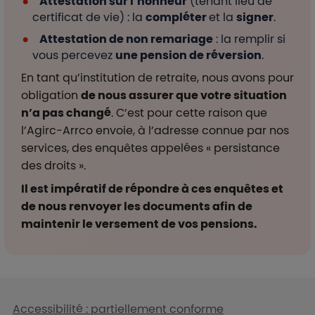
Attestation sur l’honneur
(tenant lieu de
certificat de vie) : la
compléter
et la
signer
.
Attestation de non remariage
: la remplir si
vous percevez
une pension de réversion
.
En tant qu’institution de retraite, nous avons pour
obligation
de nous assurer que votre situation
n’a pas changé
. C’est pour cette raison que
l’Agirc-Arrco envoie, à l’adresse connue par nos
services, des enquêtes appelées « persistance
des droits ».
Il est impératif de répondre à ces enquêtes et
de nous renvoyer les documents afin de
maintenir le versement de vos pensions.
Liens en bas de page
Accessibilité : partiellement conforme