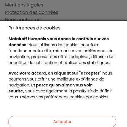
Mentions légales
Protection des données
Nous contacter
Plan du site
Préférences de cookies
Gestion des cookies
Malakoff Humanis vous donne le contrôle sur vos
données.
Nous utilisons des cookies pour faire
fonctionner notre site, mémoriser vos préférences de
navigation, proposer des offres adaptées, diffuser des
Malakoff Humanis sur X (no
enquêtes de satisfaction et réaliser des statistiques.
Malakoff Humanis sur Facebook (nouvel
Malakoff Humanis sur YouTube (no
Malakoff Humanis sur 
Avec votre accord, en cliquant sur "accepter"
nous
Footer autres sites
pourrons vous offrir une meilleure expérience de
Mutuelle santé, prévoyance, épargne, retraite, 
navigation.
Et parce qu’on aime vous voir
Malakoff Humanis à vos côtés.
sourire,
vous avez également la possibilité de définir
vous-mêmes vos préférences cookies par cookies.
Liens en bas de page
Particuliers
Accepter
Entreprises