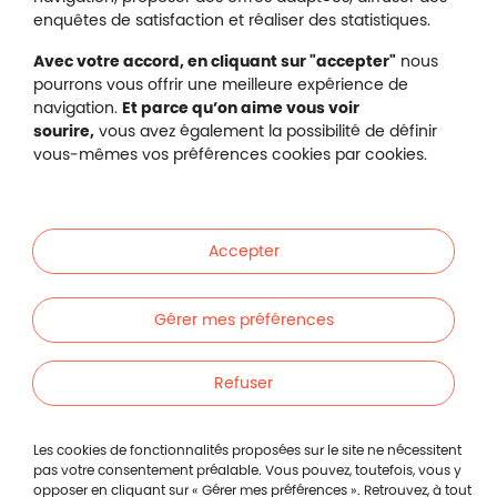
Gestion des cookies
enquêtes de satisfaction et réaliser des statistiques.
Avec votre accord, en cliquant sur "accepter"
nous
pourrons vous offrir une meilleure expérience de
navigation.
Et parce qu’on aime vous voir
Malakoff Humanis sur X (no
sourire,
vous avez également la possibilité de définir
Malakoff Humanis sur Facebook (nouvel
Malakoff Humanis sur YouTube (no
Malakoff Humanis sur 
vous-mêmes vos préférences cookies par cookies.
Footer autres sites
Mutuelle santé, prévoyance, épargne, retraite, 
Malakoff Humanis à vos côtés.
Accepter
Liens en bas de page
Particuliers
Gérer mes préférences
Entreprises
Refuser
Indépendants
Les cookies de fonctionnalités proposées sur le site ne nécessitent
pas votre consentement préalable. Vous pouvez, toutefois, vous y
opposer en cliquant sur « Gérer mes préférences ». Retrouvez, à tout