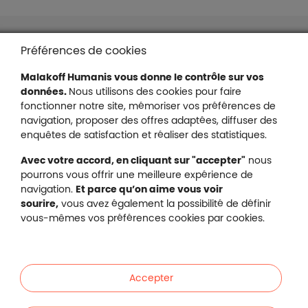
Liens en bas de page
Accessibilité : partiellement conforme
Préférences de cookies
Mentions légales
Malakoff Humanis vous donne le contrôle sur vos
Protection des données
données.
Nous utilisons des cookies pour faire
Nous contacter
fonctionner notre site, mémoriser vos préférences de
Plan du site
navigation, proposer des offres adaptées, diffuser des
Gestion des cookies
enquêtes de satisfaction et réaliser des statistiques.
Avec votre accord, en cliquant sur "accepter"
nous
pourrons vous offrir une meilleure expérience de
navigation.
Et parce qu’on aime vous voir
Malakoff Humanis sur X (no
sourire,
vous avez également la possibilité de définir
Malakoff Humanis sur Facebook (nouvel
Malakoff Humanis sur YouTube (no
Malakoff Humanis sur 
vous-mêmes vos préférences cookies par cookies.
Footer autres sites
Mutuelle santé, prévoyance, épargne, retraite, 
Malakoff Humanis à vos côtés.
Accepter
Liens en bas de page