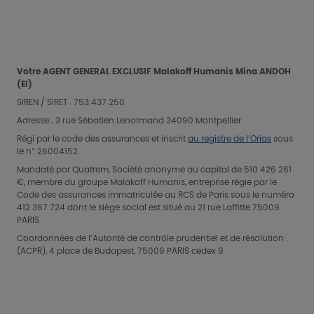
Votre AGENT GENERAL EXCLUSIF Malakoff Humanis
Mina
ANDOH
(EI)
SIREN / SIRET : 753 437 250
Adresse :
3 rue Sébatien Lenormand
34090
Montpellier
Régi par le code des assurances et inscrit
au registre de l’Orias
sous
le n° 26004152
Mandaté par Quatrem, Société anonyme au capital de 510 426 261
€, membre du groupe Malakoff Humanis, entreprise régie par le
Code des assurances immatriculée au RCS de Paris sous le numéro
412 367 724 dont le siège social est situé au 21 rue Laffitte 75009
PARIS
Coordonnées de l’Autorité de contrôle prudentiel et de résolution
(ACPR), 4 place de Budapest, 75009 PARIS cedex 9