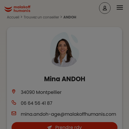
Aller au contenu principal
Head
Malakoff Humanis Accueil
Accueil
Trouvez un conseiller
ANDOH
Mina
ANDOH
34090
Montpellier
06 64 56 41 87
mina.andoh-age@malakoffhumanis.com
Prendre rdv