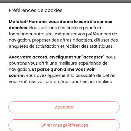
Liens en bas de page
Accessibilité : partiellement conforme
Préférences de cookies
Mentions légales
Malakoff Humanis vous donne le contrôle sur vos
Protection des données
données.
Nous utilisons des cookies pour faire
Nous contacter
fonctionner notre site, mémoriser vos préférences de
Plan du site
navigation, proposer des offres adaptées, diffuser des
Gestion des cookies
enquêtes de satisfaction et réaliser des statistiques.
Avec votre accord, en cliquant sur "accepter"
nous
pourrons vous offrir une meilleure expérience de
navigation.
Et parce qu’on aime vous voir
Malakoff Humanis sur X (no
sourire,
vous avez également la possibilité de définir
Malakoff Humanis sur Facebook (nouvel
Malakoff Humanis sur YouTube (no
Malakoff Humanis sur 
vous-mêmes vos préférences cookies par cookies.
Footer autres sites
Mutuelle santé, prévoyance, épargne, retraite, 
Malakoff Humanis à vos côtés.
Accepter
Liens en bas de page
Particuliers
Gérer mes préférences