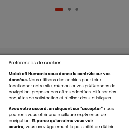
Boutons et liens
Liens en bas de page
Accessibilité : partiellement conforme
Préférences de cookies
Mentions légales
Malakoff Humanis vous donne le contrôle sur vos
Protection des données
données.
Nous utilisons des cookies pour faire
Nous contacter
fonctionner notre site, mémoriser vos préférences de
Plan du site
navigation, proposer des offres adaptées, diffuser des
Gestion des cookies
enquêtes de satisfaction et réaliser des statistiques.
Avec votre accord, en cliquant sur "accepter"
nous
pourrons vous offrir une meilleure expérience de
navigation.
Et parce qu’on aime vous voir
Malakoff Humanis sur X (no
sourire,
vous avez également la possibilité de définir