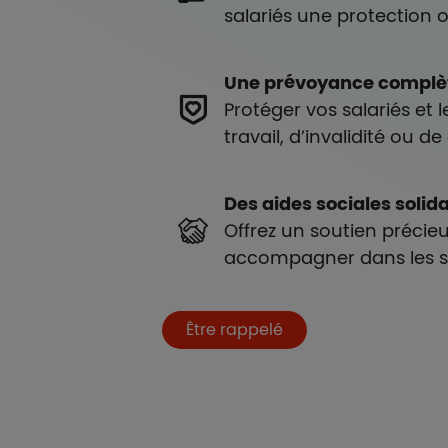
salariés une protection 
Une prévoyance complè
Protéger vos salariés et l
travail, d’invalidité ou de
Des aides sociales solid
Offrez un soutien précieu
accompagner dans les situ
Boutons et liens
Être rappelé