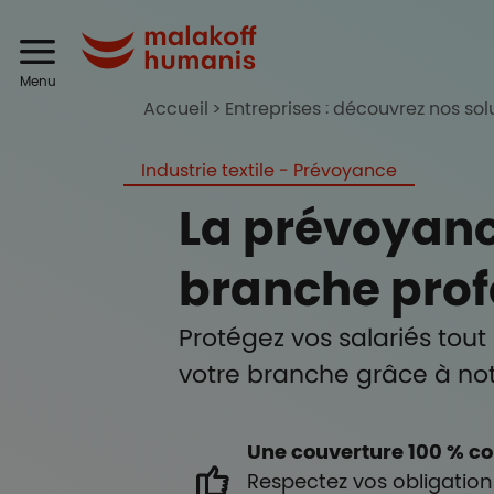
Aller au contenu principal
Header
Malakoff Humanis
Menu
Accueil
Entreprises : découvrez nos sol
Industrie textile - Prévoyance
La prévoyanc
branche prof
Protégez vos salariés tout
votre branche grâce à not
Une couverture 100 % c
Respectez vos obligation