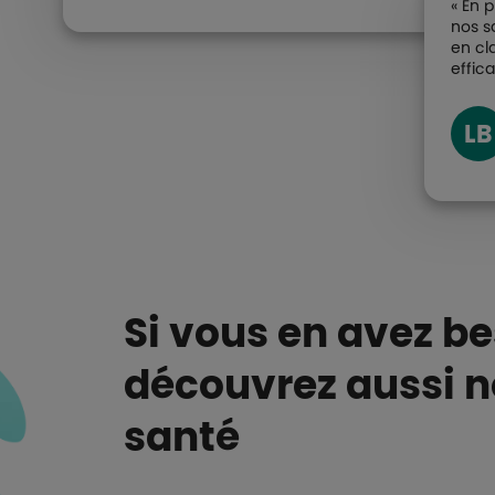
« En 
nos s
en cl
effica
LB
Si vous en avez be
découvrez aussi n
santé