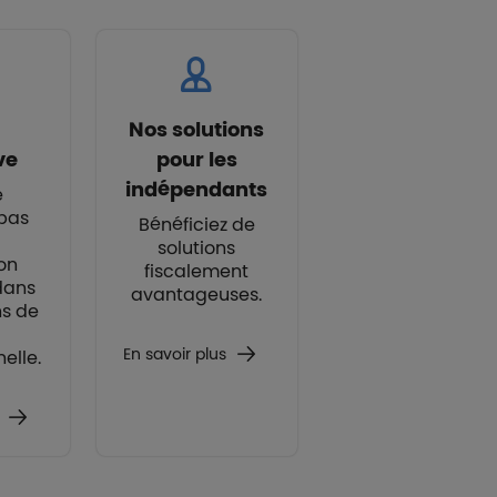
Nos solutions
ve
pour les
indépendants
e
 pas
Bénéficiez de
solutions
on
fiscalement
 dans
avantageuses.
ns de
En savoir plus
elle.