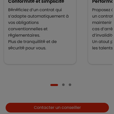
Conformité et simplicité
Performan
Bénéficiez d’un contrat qui
Proposez à
s’adapte automatiquement à
un contrat
vos obligations
maintenir 
conventionnelles et
cas d’arrêt
réglementaires.
d’invalidit
Plus de tranquillité et de
Un atout po
sécurité pour vous.
les talents.
Boutons et liens
Contacter un conseiller