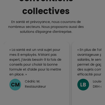
collectives
En santé et prévoyance, nous couvrons de
nombreux secteurs. Nous proposons aussi des
solutions d'épargne d'entreprise.
« La santé est un vrai sujet pour
« En plus de l’offr
mes 8 employés. N’étant pas
avantageuse pro
expert, j’avais besoin à la fois de
salariés, le sens 
conseils pour choisir la bonne
permet de gagner
formule et d’aide pour la mettre
des sujets compl
en place. »
efficacité pour n
Cédric M.
Louise 
CM
LB
Restaurateur
DRH de