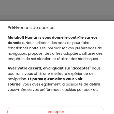
Liens en bas de page
Accessibilité : partiellement conforme
Préférences de cookies
Mentions légales
Malakoff Humanis vous donne le contrôle sur vos
Protection des données
données.
Nous utilisons des cookies pour faire
Nous contacter
fonctionner notre site, mémoriser vos préférences de
Plan du site
navigation, proposer des offres adaptées, diffuser des
enquêtes de satisfaction et réaliser des statistiques.
Gestion des cookies
Avec votre accord, en cliquant sur "accepter"
nous
pourrons vous offrir une meilleure expérience de
navigation.
Et parce qu’on aime vous voir
Malakoff Humanis sur X (no
sourire,
vous avez également la possibilité de définir
Malakoff Humanis sur Facebook (nouvel
Malakoff Humanis sur YouTube (no
Malakoff Humanis sur 
vous-mêmes vos préférences cookies par cookies.
Footer autres sites
Mutuelle santé, prévoyance, épargne, retraite, 
Malakoff Humanis à vos côtés.
Accepter