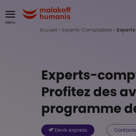
Aller au contenu principal
Header
Malakoff Humanis
Menu
Accueil
Experts-Comptables
Experts
Experts-compt
Profitez des 
programme de 
Boutons et liens
Devis express
Contact