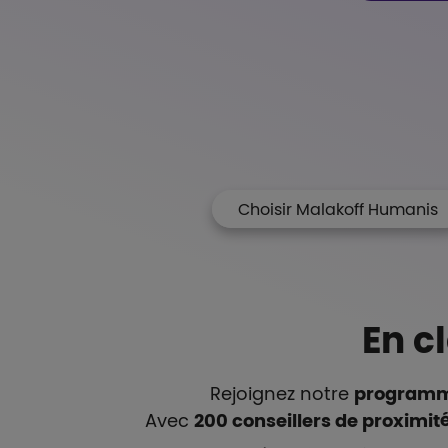
Liste de contenus
Types de paragraphes
Choisir Malakoff Humanis
En c
Rejoignez notre
programme 
Avec
200 conseillers de proximit