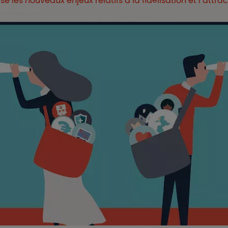
e les nouveaux enjeux relatifs à la fidélisation et l’attrac