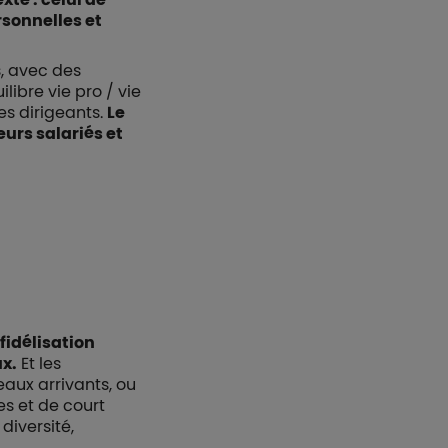
rsonnelles et
s, avec des
libre vie pro / vie
es dirigeants.
Le
eurs salariés et
fidélisation
ux.
Et les
eaux arrivants, ou
es et de court
diversité,