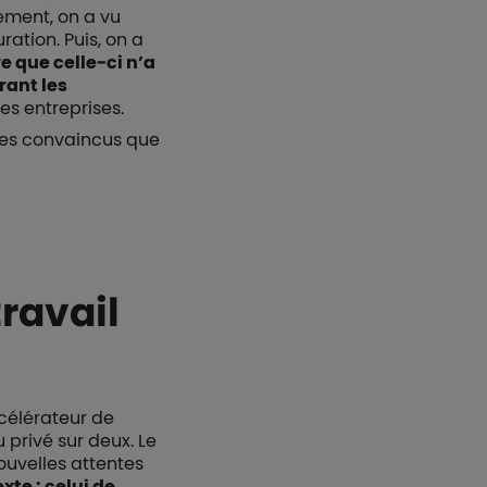
nement, on a vu
ation. Puis, on a
 que celle-ci n’a
rant les
es entreprises.
mes convaincus que
ravail
ccélérateur de
 privé sur deux. Le
nouvelles attentes
te : celui de