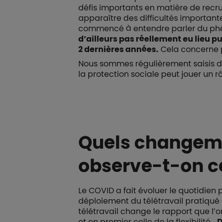
défis importants en matière de recru
apparaître des difficultés important
commencé à entendre parler du ph
d’ailleurs pas réellement eu lieu p
2 dernières années.
Cela concerne pa
Nous sommes régulièrement saisis d
la protection sociale peut jouer un r
Quels changemen
observe-t-on c
Le COVID a fait évoluer le quotidien 
déploiement du télétravail pratiqué 
télétravail change le rapport que l’on
et en premier celle de la flexibilité…
D