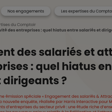
Nos engagements
Les expertises du Compto
 Accueil
rtises du Comptoir
té des entreprises : quel hiatus entre salariés et diri
 des salariés et att
rises : quel hiatus en
t dirigeants ?
ne émission spéciale « Engagement des salariés & Attract
la nouvelle enquête, réalisée par Harris Interactive pour
ants d’entreprises du secteur privé : une étude riche d’e