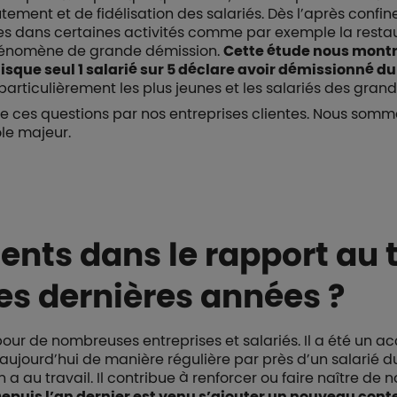
tement et de fidélisation des salariés. Dès l’après confi
es dans certaines activités comme par exemple la restaur
énomène de grande démission.
Cette étude nous montre
uisque seul 1 salarié sur 5 déclare avoir démissionné du
rticulièrement les plus jeunes et les salariés des grand
e ces questions par nos entreprises clientes. Nous som
ôle majeur.
ts dans le rapport au t
es dernières années ?
pour de nombreuses entreprises et salariés. Il a été un a
aujourd’hui de manière régulière par près d’un salarié du
 a au travail. Il contribue à renforcer ou faire naître de 
epuis l’an dernier est venu s’ajouter un nouveau contex