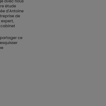
age avec nous
tre étude
ée d'Antoine
treprise de
 expert,
u cabinet
 partager ce
d'esquisser
ne