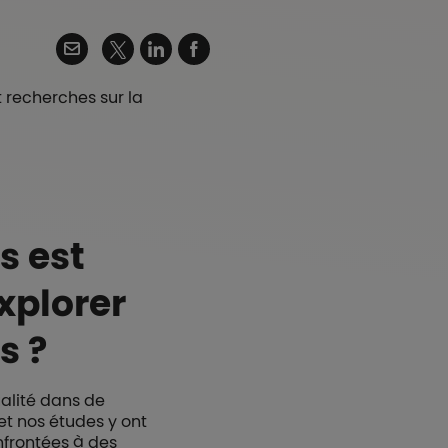
Twitter
Email
Linkedin
Facebook
 recherches sur la
s est
xplorer
s ?
ualité dans de
et nos études y ont
nfrontées à des