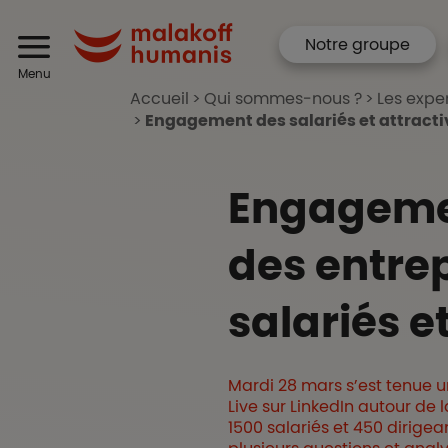
Aller au contenu principal
Menu corpo
Header
Notre groupe
Malakoff Humanis
Menu
Accueil
Qui sommes-nous ?
Les expe
Engagement des salariés et attractivi
Engagement
des entrep
salariés e
Mardi 28 mars s’est tenue u
Live sur LinkedIn autour de 
1500 salariés et 450 dirige