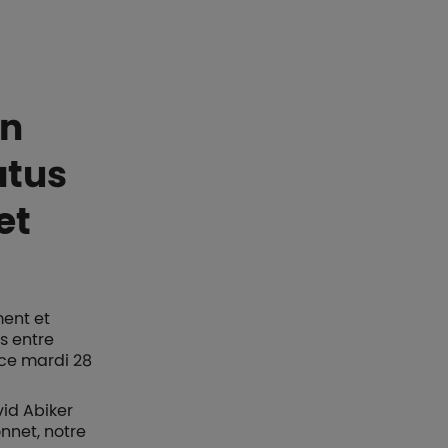
en
atus
et
ment et
us entre
 ce mardi 28
vid Abiker
net, notre