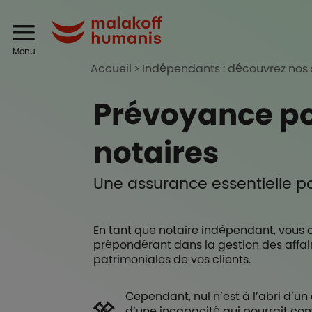
Aller au contenu principal
Header
Malakoff Humanis
Menu
Accueil
Indépendants : découvrez nos 
Prévoyance po
notaires
Une assurance essentielle po
En tant que notaire indépendant, vous 
prépondérant dans la gestion des affair
patrimoniales de vos clients.
Cependant, nul n’est à l’abri d’u
d’une incapacité qui pourrait com