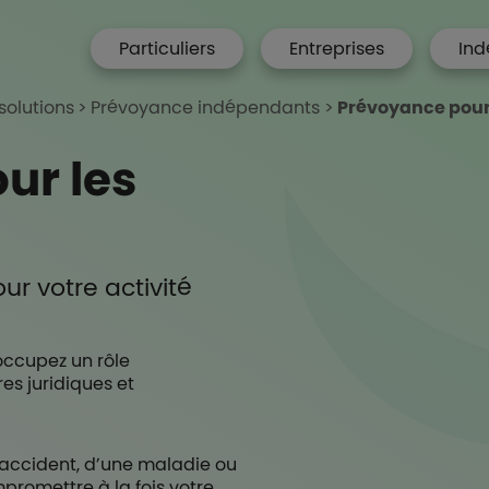
menu hp
Particuliers
Entreprises
Ind
 Accueil
solutions
Prévoyance indépendants
Prévoyance pour 
ur les
ur votre activité
occupez un rôle
es juridiques et
n accident, d’une maladie ou
promettre à la fois votre