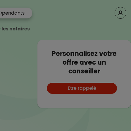
épendants
les notaires
Personnalisez votre
offre avec un
conseiller
Boutons et liens
Être rappelé