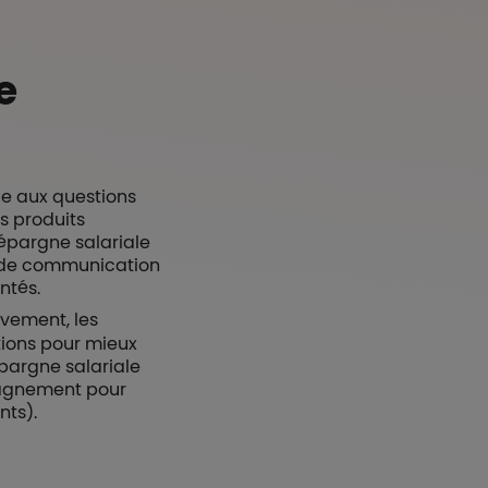
e
ue aux questions
s produits
d'épargne salariale
e de communication
ntés.
ivement, les
ions pour mieux
épargne salariale
mpagnement pour
nts).