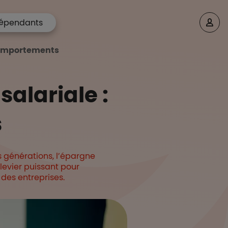
épendants
 comportements
salariale :
s
s générations, l’épargne
levier puissant pour
des entreprises.