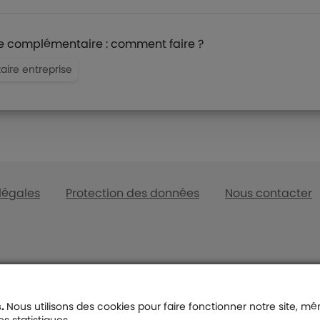
te complémentaire : comment faire ?
ire entreprise
légales
Protection des données
Nous contacter
s de page
s
Entreprises
Indépendant
Mutuelle entreprise
Epargne indép
s.
Nous utilisons des cookies pour faire fonctionner notre site, m
nior
Mutuelle entreprise
Mutuelle indé