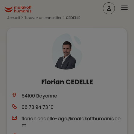
Aller au contenu principal
Head
Malakoff Humanis Accueil
Accueil
Trouvez un conseiller
CEDELLE
Florian
CEDELLE
64100
Bayonne
06 73 94 73 10
florian.cedelle-age@malakoffhumanis.co
m