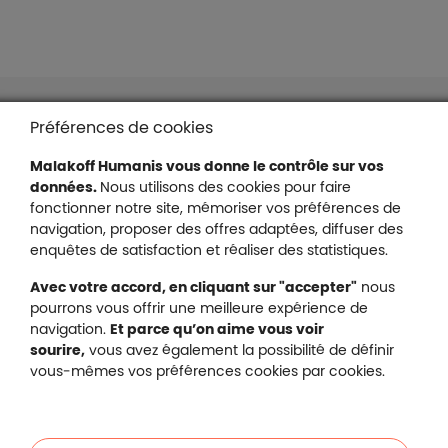
Liens en bas de page
Accessibilité : partiellement conforme
Préférences de cookies
Mentions légales
Malakoff Humanis vous donne le contrôle sur vos
Protection des données
données.
Nous utilisons des cookies pour faire
Nous contacter
fonctionner notre site, mémoriser vos préférences de
Plan du site
navigation, proposer des offres adaptées, diffuser des
Gestion des cookies
enquêtes de satisfaction et réaliser des statistiques.
Avec votre accord, en cliquant sur "accepter"
nous
pourrons vous offrir une meilleure expérience de
navigation.
Et parce qu’on aime vous voir
Malakoff Humanis sur X (no
sourire,
vous avez également la possibilité de définir
Malakoff Humanis sur Facebook (nouvel
Malakoff Humanis sur YouTube (no
Malakoff Humanis sur 
vous-mêmes vos préférences cookies par cookies.
Footer autres sites
Mutuelle santé, prévoyance, épargne, retraite, 
Malakoff Humanis à vos côtés.