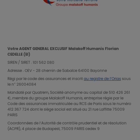
Votre AGENT GENERAL EXCLUSIF Malakoff Humanis
Florian
CEDELLE (EI)
SIREN / SIRET : 101 562 080
Adresse :
OEV - 28 chemin de Sabalce
64100
Bayonne
Régi par le code des assurances et inscrit
au registre de l’Orias
sous
le n° 26004084
Mandaté par Quatrem, Société anonyme au capital de 510 426 261
€, membre du groupe Malakoff Humanis, entreprise régie par le
Code des assurances immatriculée au RCS de Paris sous le numéro
412 367 724 dont le siège social est situé au 21 rue Laffitte 75009
PARIS
Coordonnées de l’Autorité de contrôle prudentiel et de résolution
(ACPR), 4 place de Budapest, 75009 PARIS cedex 9