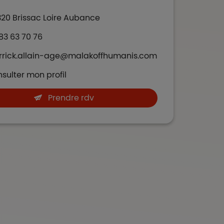
320
Brissac Loire Aubance
83 63 70 76
rrick.allain-age@malakoffhumanis.com
sulter mon profil
Prendre rdv