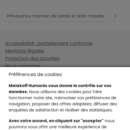
Prévoyance maintien de salaire et arrêt maladie
Couvert
Liens en bas de page
Accessibilité : partiellement conforme
Mentions légales
Protection des données
Nous contacter
Plan du site
Préférences de cookies
Gestion des cookies
Malakoff Humanis vous donne le contrôle sur vos
données.
Nous utilisons des cookies pour faire
fonctionner notre site, mémoriser vos préférences de
navigation, proposer des offres adaptées, diffuser des
Malakoff Humanis sur X (no
enquêtes de satisfaction et réaliser des statistiques.
Malakoff Humanis sur Facebook (nouvel
Malakoff Humanis sur YouTube (no
Malakoff Humanis sur 
Avec votre accord, en cliquant sur "accepter"
nous
Footer autres sites
pourrons vous offrir une meilleure expérience de