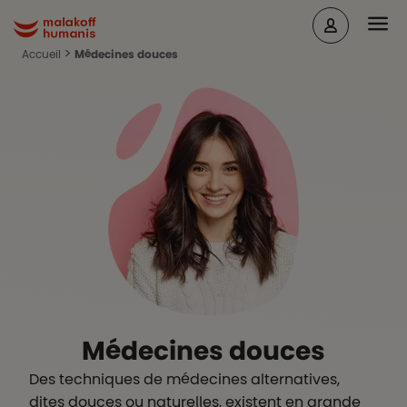
Aller au contenu principal
Head
Malakoff Humanis Accueil
Accueil
Médecines douces
En-tête
Médecines douces
Des techniques de médecines alternatives,
dites douces ou naturelles, existent en grande