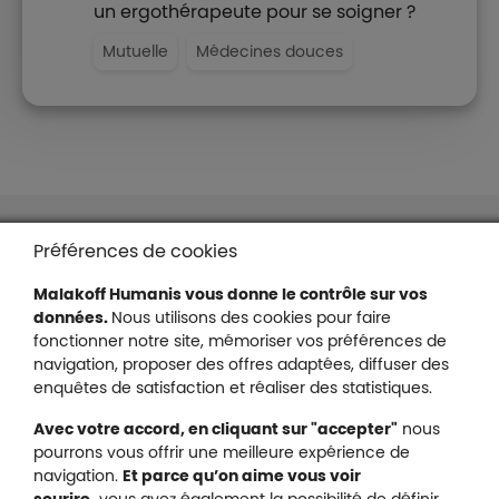
un ergothérapeute pour se soigner ?
Mutuelle
Médecines douces
Liens en bas de page
Accessibilité : partiellement conforme
Préférences de cookies
Mentions légales
Malakoff Humanis vous donne le contrôle sur vos
Protection des données
données.
Nous utilisons des cookies pour faire
Nous contacter
fonctionner notre site, mémoriser vos préférences de
Plan du site
navigation, proposer des offres adaptées, diffuser des
Gestion des cookies
enquêtes de satisfaction et réaliser des statistiques.
Avec votre accord, en cliquant sur "accepter"
nous
pourrons vous offrir une meilleure expérience de
navigation.
Et parce qu’on aime vous voir
Malakoff Humanis sur X (no