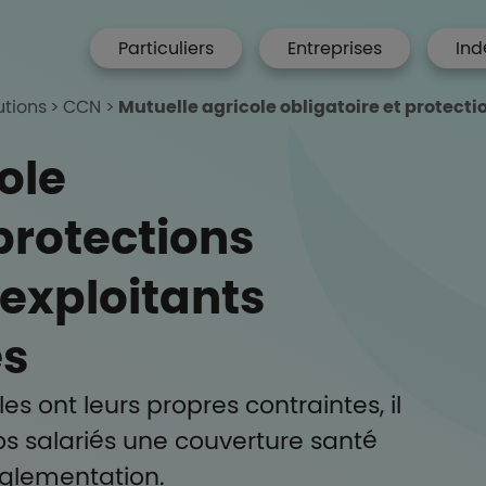
menu hp
Particuliers
Entreprises
Ind
 Accueil
utions
CCN
Mutuelle agricole obligatoire et protectio
ole
 protections
 exploitants
és
es ont leurs propres contraintes, il
vos salariés une couverture santé
églementation.