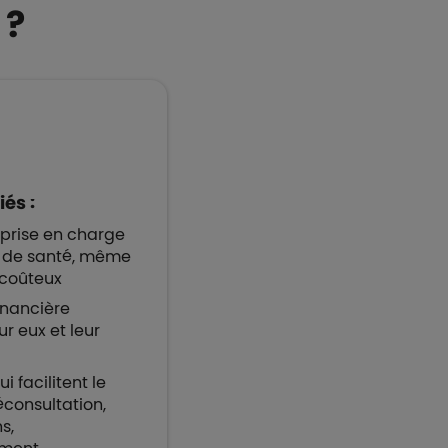
 ?
iés :
 prise en charge
 de santé, même
 coûteux
inancière
r eux et leur
i facilitent le
léconsultation,
s,