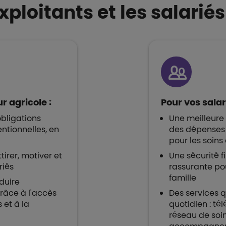
xploitants et les salariés
r agricole :
Pour vos salar
obligations
Une meilleure
ntionnelles, en
des dépenses
pour les soins
tirer, motiver et
Une sécurité f
riés
rassurante pou
famille
duire
râce à l'accès
Des services qu
s et à la
quotidien : té
réseau de soin