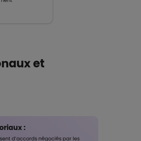
ment
onaux et
oriaux :
posent d’accords négociés par les