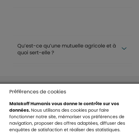
FAQ
Qu’est-ce qu’une mutuelle agricole et à
quoi sert-elle ?
Liens en bas de page
Accessibilité : partiellement conforme
Préférences de cookies
Mentions légales
Malakoff Humanis vous donne le contrôle sur vos
Protection des données
données.
Nous utilisons des cookies pour faire
Nous contacter
fonctionner notre site, mémoriser vos préférences de
Plan du site
navigation, proposer des offres adaptées, diffuser des
Gestion des cookies
enquêtes de satisfaction et réaliser des statistiques.