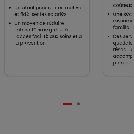
coûteux
Un atout pour attirer, motiver
et fidéliser les salariés
Une sécu
rassuran
Un moyen de réduire
famille
l’absentéisme grâce à
l'accès facilité aux soins et à
Des servi
la prévention
quotidien
réseau d
accomp
personna