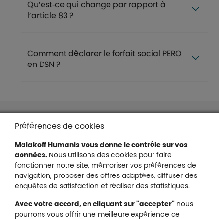
Qu’est‑ce qui change par rapport à
l’article 83 ?
Comment déclarer le forfait social PERO
en DSN ?
Liens en bas de page
Accessibilité : partiellement conforme
Préférences de cookies
Mentions légales
Malakoff Humanis vous donne le contrôle sur vos
Protection des données
données.
Nous utilisons des cookies pour faire
Nous contacter
fonctionner notre site, mémoriser vos préférences de
Plan du site
navigation, proposer des offres adaptées, diffuser des
Gestion des cookies
enquêtes de satisfaction et réaliser des statistiques.
Avec votre accord, en cliquant sur "accepter"
nous
pourrons vous offrir une meilleure expérience de